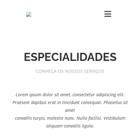
Skip
to
Toggle
content
Navigatio
CERTIFICAÇÃO ENE
ENSAIOS DE ACÚST
ESPECIALIDADES
CONHEÇA OS NOSSOS SERVIÇOS
AVALIAÇÃO DE IMÓV
CONTATOS
Lorem ipsum dolor sit amet, consectetur adipiscing elit.
Praesent dapibus erat in tincidunt consequat. Phasellus sit
amet
PEDIR CERTIFICAD
convallis turpis, molestie nunc. Nulla facilisi. Vestibulum
aliquam convallis ligula.