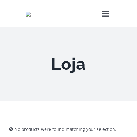
Skip
to
Toggle
content
Navigatio
CERTIFICAÇÃO ENE
ENSAIOS DE ACÚST
Loja
AVALIAÇÃO DE IMÓV
CONTATOS
PEDIR CERTIFICAD
No products were found matching your selection.