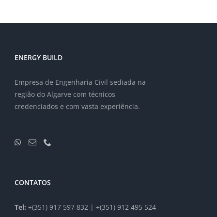
ENERGY BUILD
Empresa de Engenharia Civil sediada na
região do Algarve com técnicos
credenciados e com vasta experiência.
CONTATOS
Tel:
+(351) 917 597 832 | +(351) 912 495 524